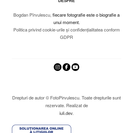
DESPRE
Bogdan Pîrvulescu,
fiecare fotografie este o biografie a
unui moment.
Politica privind cookie-urile și confidențialitatea conform
GDPR
Drepturi de autor © FotoPirvulescu. Toate drepturile sunt
rezervate. Realizat de
iuli.dev
.