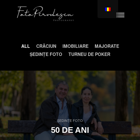
Main m
ALL
CRĂCIUN
IMOBILIARE
MAJORATE
ȘEDINȚE FOTO
TURNEU DE POKER
ȘEDINȚE FOTO
50 DE ANI