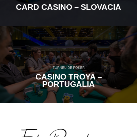
CARD CASINO – SLOVACIA
TURNEU DE POKER
CASINO TROYA –
PORTUGALIA